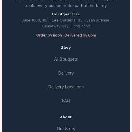
treats every customer like part of the family.
Headquarters
Suite 1603, 16/F, Lee Gardens, 33 Hysan Avenue,
Causeway Bay, Hong Kong
Order by noon · Delivered by 6pm
Shop
All Bouquets
Delivery
Delivery Locations
FAQ
About
Our Story