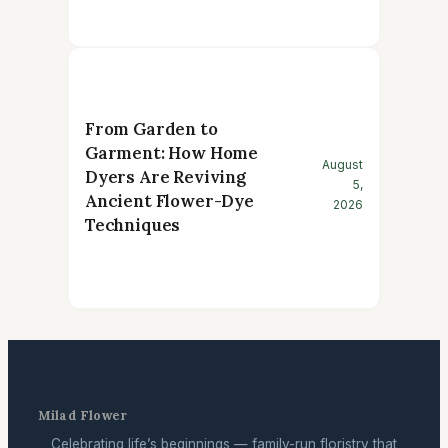
From Garden to
Garment: How Home
August
Dyers Are Reviving
5,
Ancient Flower-Dye
2026
Techniques
Milad Flower
Celebrating life’s beginnings — family-run floristry that