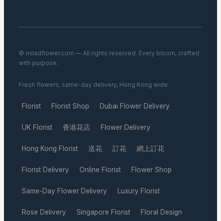
© miladflower.com — All rights reserved. Every bloom, crafted
with purpose.
Fresh flowers, same-day delivery, Hong Kong wide.
Florist
Florist Shop
Dubai Flower Delivery
·
·
·
UK Florist
香港花店
Flower Delivery
·
·
·
Hong Kong Florist
送花
訂花
網上訂花
·
·
·
·
Florist Delivery
Online Florist
Flower Shop
·
·
·
Same-Day Flower Delivery
Luxury Florist
·
·
Rose Delivery
Singapore Florist
Floral Design
·
·
·