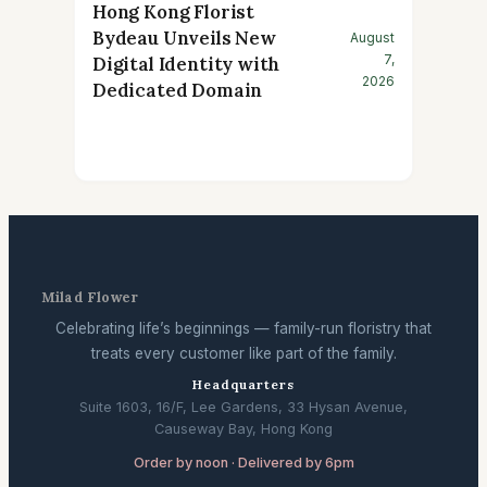
Hong Kong Florist
Bydeau Unveils New
August
7,
Digital Identity with
2026
Dedicated Domain
Milad Flower
Celebrating life’s beginnings — family-run floristry that
treats every customer like part of the family.
Headquarters
Suite 1603, 16/F, Lee Gardens, 33 Hysan Avenue,
Causeway Bay, Hong Kong
Order by noon · Delivered by 6pm