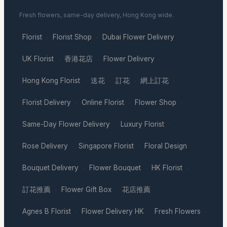
Fresh flowers, same-day delivery, Hong Kong wide.
Florist
Florist Shop
Dubai Flower Delivery
·
·
·
UK Florist
香港花店
Flower Delivery
·
·
·
Hong Kong Florist
送花
訂花
網上訂花
·
·
·
·
Florist Delivery
Online Florist
Flower Shop
·
·
·
Same-Day Flower Delivery
Luxury Florist
·
·
Rose Delivery
Singapore Florist
Floral Design
·
·
·
Bouquet Delivery
Flower Bouquet
HK Florist
·
·
·
訂花推薦
Flower Gift Box
花店推薦
·
·
·
Agnes B Florist
Flower Delivery HK
Fresh Flowers
·
·
·