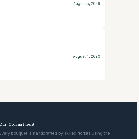
August 5, 2026
August 4, 2026
Our Commitment
Every bouquet is handcrafted by skilled florists using the