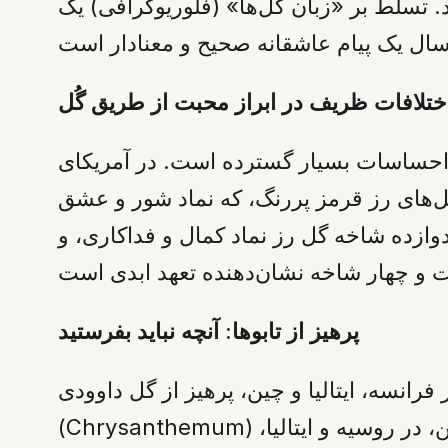
ند. تسلط بر «زبان گل‌ها» (فلوریوگرافی) یک
ختلافات ظریف در ابراز محبت از طریق گُل
براز احساسات بسیار گسترده است. در آمریکای
گل‌های رز قرمز پررنگ، که نماد شور و عشق
دوازده شاخه گل رز نماد کمال و فداکاری، و
پرهیز از تابوها: آنچه نباید بفرستید
فرانسه، ایتالیا و چین، پرهیز از گل داوودی
(Chrysanthemum) واجب است، زیرا این گل‌ها به طور سنتی با مراسم سوگواری ارتباط داده می‌شوند. همچنین، در روسیه و ایتالیا،