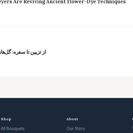
ers Are Reviving Ancient Flower-Dye Techniques
از تزیین تا سفره: گل‌ه
Shop
About
All Bouquets
Our Story