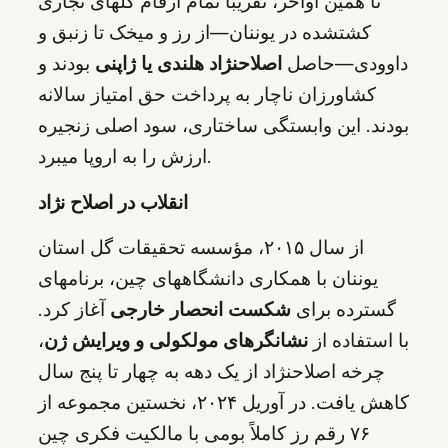
تا همین اواخر، تقریباً تمام ارقام گلهای تجاری
کشتشده در یوننان—از رز و میخک تا زنبق و
داوودی—حاصل
اصلاحنژاد هلندی یا ژاپنی
بودند و
کشاورزان ناچار به پرداخت حق امتیاز سالانه
بودند. این وابستگی ساختاری، سود اصلی زنجیره
ارزش را به اروپا میبرد.
انقلاب در اصلاح نژاد
از سال ۲۰۱۵، مؤسسه تحقیقات گل استان
یوننان با همکاری دانشگاههای چین، برنامهای
گسترده برای
شکست انحصار خارجی
آغاز کرد.
با استفاده از
نشانگرهای مولکولی و ویرایش ژن
،
چرخه اصلاحنژاد از یک دهه به چهار تا پنج سال
کاهش یافت. در آوریل ۲۰۲۴، نخستین مجموعه از
۷۶ رقم رز کاملاً بومی با مالکیت فکری چین