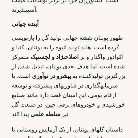
است. کشاورزان خرد در برابر نوسانات قیمت
آسیبپذیرند.
آینده جهانی
ظهور یوننان نقشه جهانی تولید گل را بازنویسی
کرده است. هلند تولید انبوه را به یوننان، کنیا و
اکوادور واگذار و بر
اصلاحنژاد و لجستیک
متمرکز
شده است. اما هدف بعدی یوننان، تبدیل شدن از
بزرگترین تولیدکننده به
پیشرو در نوآوری
است. با
سرمایهگذاری در فناوریهای پیشرفته و توسعه
ارقام بومی، این استان قصد دارد مانند صنایع
خورشیدی و خودروهای برقی چین، در صنعت گل
پیدا کند.
نیز
سلطه علمی
داستان گلهای یوننان، از یک آزمایش روستایی تا