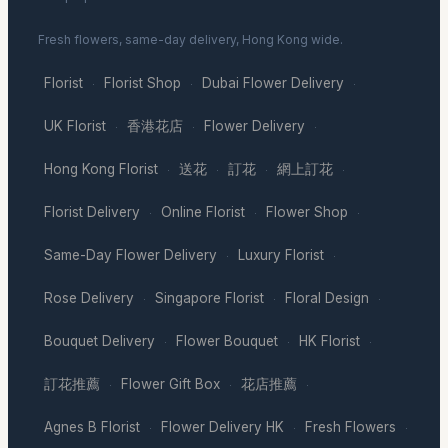
Fresh flowers, same-day delivery, Hong Kong wide.
Florist
Florist Shop
Dubai Flower Delivery
·
·
·
UK Florist
香港花店
Flower Delivery
·
·
·
Hong Kong Florist
送花
訂花
網上訂花
·
·
·
·
Florist Delivery
Online Florist
Flower Shop
·
·
·
Same-Day Flower Delivery
Luxury Florist
·
·
Rose Delivery
Singapore Florist
Floral Design
·
·
·
Bouquet Delivery
Flower Bouquet
HK Florist
·
·
·
訂花推薦
Flower Gift Box
花店推薦
·
·
·
Agnes B Florist
Flower Delivery HK
Fresh Flowers
·
·
·