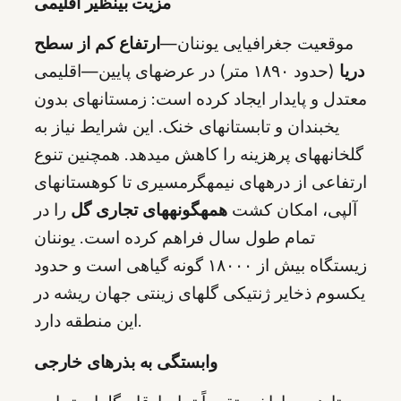
مزیت بینظیر اقلیمی
موقعیت جغرافیایی یوننان—
ارتفاع کم از سطح
دریا
(حدود ۱۸۹۰ متر) در عرضهای پایین—اقلیمی
معتدل و پایدار ایجاد کرده است: زمستانهای بدون
یخبندان و تابستانهای خنک. این شرایط نیاز به
گلخانههای پرهزینه را کاهش میدهد. همچنین تنوع
ارتفاعی از درههای نیمهگرمسیری تا کوهستانهای
آلپی، امکان کشت
همهگونههای تجاری گل
را در
تمام طول سال فراهم کرده است. یوننان
زیستگاه بیش از ۱۸۰۰۰ گونه گیاهی است و حدود
یکسوم ذخایر ژنتیکی گلهای زینتی جهان ریشه در
این منطقه دارد.
وابستگی به بذرهای خارجی