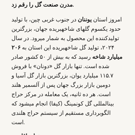
مدرن صنعت گل را رقم زد.
امروز استان
یوننان
در جنوب غربی چین، با تولید
حدود یکسوم گلهای شاخهبریده جهان، بزرگترین
تولیدکننده این محصول به شمار میرود. در سال
۲۰۲۴، تولید گل شاخهبریده این استان به
۲۰۶
میلیارد شاخه
رسید که به بیش از ۵۰ کشور صادر
شده است. تنها بازار گل «دونان» با فروش
۱۱۵.۷ میلیارد یوان، بزرگترین بازار گل آسیا و
دومین بازار بزرگ جهان پس از آلسمیر هلند
است. هر ده ثانیه، یک معامله در مرکز حراج
بینالمللی گل کونمینگ (کیفا) انجام میشود که
الگوبرداری مستقیم از سیستم حراج هلندی
است.