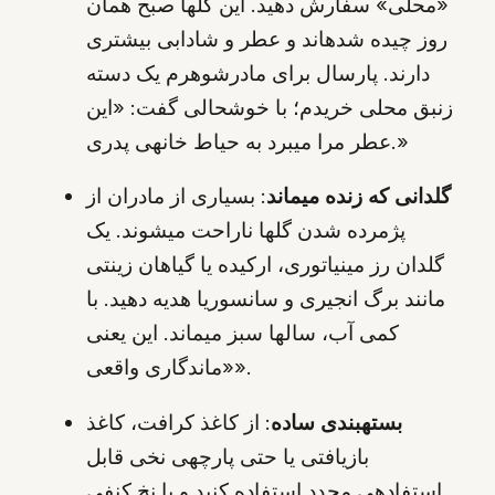
«محلی» سفارش دهید. این گلها صبح همان
روز چیده شدهاند و عطر و شادابی بیشتری
دارند. پارسال برای مادرشوهرم یک دسته
زنبق محلی خریدم؛ با خوشحالی گفت: «این
عطر مرا میبرد به حیاط خانهی پدری.»
گلدانی که زنده میماند
: بسیاری از مادران از
پژمرده شدن گلها ناراحت میشوند. یک
گلدان رز مینیاتوری، ارکیده یا گیاهان زینتی
مانند برگ انجیری و سانسوریا هدیه دهید. با
کمی آب، سالها سبز میماند. این یعنی
«ماندگاری واقعی».
بستهبندی ساده
: از کاغذ کرافت، کاغذ
بازیافتی یا حتی پارچهی نخی قابل
استفادهی مجدد استفاده کنید و با نخ کنفی