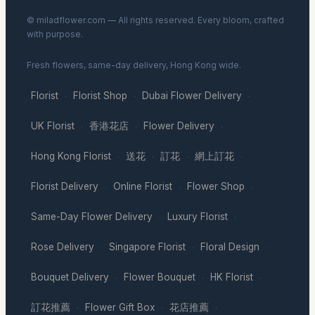
© miladflower.com — All rights reserved. Every bloom, crafted
with purpose.
Fresh flowers, same-day delivery, Hong Kong wide.
Florist
Florist Shop
Dubai Flower Delivery
·
·
·
UK Florist
香港花店
Flower Delivery
·
·
·
Hong Kong Florist
送花
訂花
網上訂花
·
·
·
·
Florist Delivery
Online Florist
Flower Shop
·
·
·
Same-Day Flower Delivery
Luxury Florist
·
·
Rose Delivery
Singapore Florist
Floral Design
·
·
·
Bouquet Delivery
Flower Bouquet
HK Florist
·
·
·
訂花推薦
Flower Gift Box
花店推薦
·
·
·