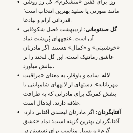
رز
: برای گفتن «متشکرم»، گل رز روشن
مانند صورتی یا سفید بهترین انتخاب است؛
قدردانی آرام و بیادعا.
گل صدتومانی
: اردیبهشت فصل شکوفایی
آن است. غنچههای پُرپشت نماد
«خوشنیتی» و «کمال» هستند. اگر مادرتان
عاشق رمانتیک است، این گل لبخند را بر
لبانش میآورد.
لاله
: ساده و باوقار، به معنای «مراقبت
مهربانانه». دستهای از لالههای شامپاینی یا
بنفش کمرنگ برای مادرانی که به ظرافت
علاقه دارند، ایدهآل است.
آفتابگردان
: اگر مادرتان لبخندی آفتابی دارد،
آفتابگردان بهترین گزینه است؛ نماد «عشق
گرم» و بسیار مناسب برای نشستن در