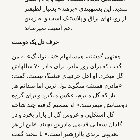
ببندید. این بستهبندی «برهنه» بسیار لطیفتر
از روبانهای براق و پلاستیک است و به زمین
هم آسیب نمیرساند.
حرف دل یک دوست
هفتهی گذشته، همسایهام «شیائولینگ» به من
گفت که برای روز مادر، برای مادر ۷۰ سالهاش
گل میخرد. او اهل حرفهای قشنگ نیست. گفت:
«مادرم همیشه میگوید پول نریز، اما میدانم هر
بار که گل میبرم، عکس میگیرد و برای گروه
دوستانش میفرستد.» او تصمیم گرفته چند شاخه
گل استکایی و عروس گل از بازار بخرد و در
گلدان سفالی قدیمی مادرش بچیند. «این از هر
هدیهی برندی باارزشتر است.» با لبخند گفت.