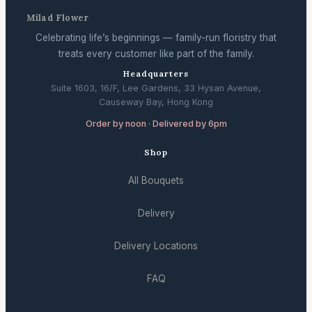
Milad Flower
Celebrating life’s beginnings — family-run floristry that
treats every customer like part of the family.
Headquarters
Suite 1603, 16/F, Lee Gardens, 33 Hysan Avenue,
Causeway Bay, Hong Kong
Order by noon · Delivered by 6pm
Shop
All Bouquets
Delivery
Delivery Locations
FAQ