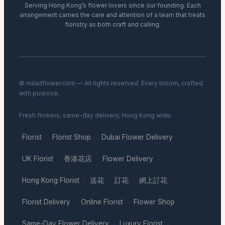
Serving Hong Kong’s flower lovers since our founding. Each
arrangement carries the care and attention of a team that treats
floristry as both craft and calling.
© miladflower.com — All rights reserved. Every bloom, crafted
with purpose.
Fresh flowers, same-day delivery, Hong Kong wide.
Florist
Florist Shop
Dubai Flower Delivery
·
·
·
UK Florist
香港花店
Flower Delivery
·
·
·
Hong Kong Florist
送花
訂花
網上訂花
·
·
·
·
Florist Delivery
Online Florist
Flower Shop
·
·
·
Same-Day Flower Delivery
Luxury Florist
·
·