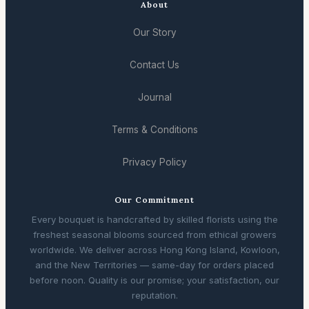
About
Our Story
Contact Us
Journal
Terms & Conditions
Privacy Policy
Our Commitment
Every bouquet is handcrafted by skilled florists using the
freshest seasonal blooms sourced from ethical growers
worldwide. We deliver across Hong Kong Island, Kowloon,
and the New Territories — same-day for orders placed
before noon. Quality is our promise; your satisfaction, our
reputation.