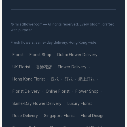
© miladflower.com — All rights reserved. Every bloom, crafted
with purpose.
Fresh flowers, same-day delivery, Hong Kong wide.
Florist
Florist Shop
Dubai Flower Delivery
·
·
·
UK Florist
香港花店
Flower Delivery
·
·
·
Hong Kong Florist
送花
訂花
網上訂花
·
·
·
·
Florist Delivery
Online Florist
Flower Shop
·
·
·
Same-Day Flower Delivery
Luxury Florist
·
·
Rose Delivery
Singapore Florist
Floral Design
·
·
·