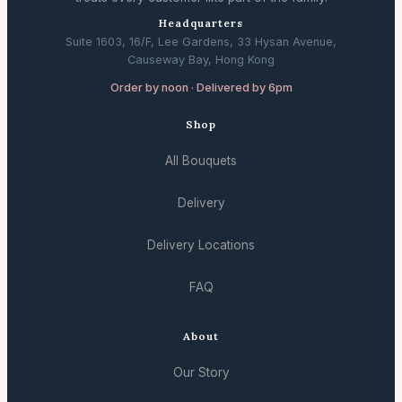
Headquarters
Suite 1603, 16/F, Lee Gardens, 33 Hysan Avenue,
Causeway Bay, Hong Kong
Order by noon · Delivered by 6pm
Shop
All Bouquets
Delivery
Delivery Locations
FAQ
About
Our Story