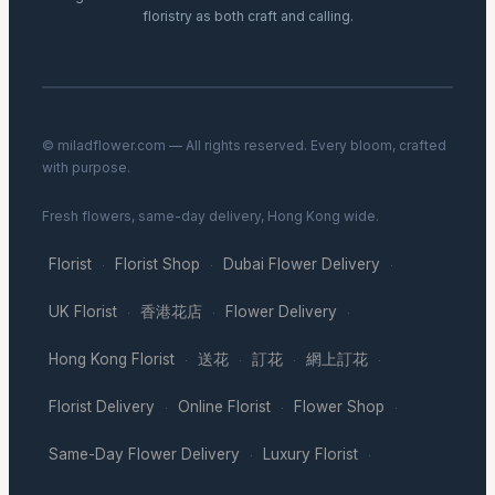
floristry as both craft and calling.
© miladflower.com — All rights reserved. Every bloom, crafted
with purpose.
Fresh flowers, same-day delivery, Hong Kong wide.
Florist
Florist Shop
Dubai Flower Delivery
·
·
·
UK Florist
香港花店
Flower Delivery
·
·
·
Hong Kong Florist
送花
訂花
網上訂花
·
·
·
·
Florist Delivery
Online Florist
Flower Shop
·
·
·
Same-Day Flower Delivery
Luxury Florist
·
·