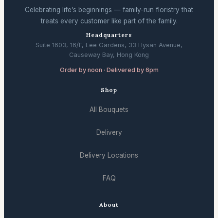
Celebrating life’s beginnings — family-run floristry that
treats every customer like part of the family.
Headquarters
Suite 1603, 16/F, Lee Gardens, 33 Hysan Avenue,
Causeway Bay, Hong Kong
Order by noon · Delivered by 6pm
Shop
All Bouquets
Delivery
Delivery Locations
FAQ
About