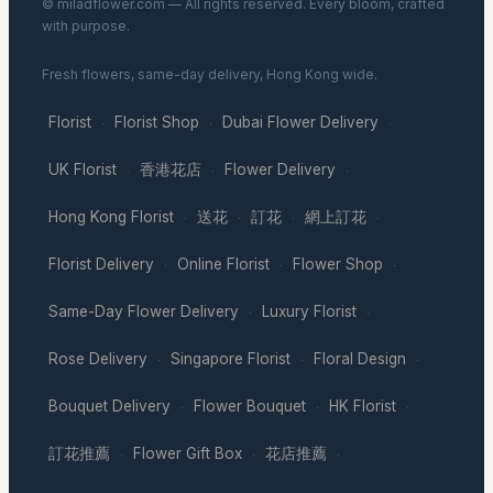
© miladflower.com — All rights reserved. Every bloom, crafted
with purpose.
Fresh flowers, same-day delivery, Hong Kong wide.
Florist
Florist Shop
Dubai Flower Delivery
·
·
·
UK Florist
香港花店
Flower Delivery
·
·
·
Hong Kong Florist
送花
訂花
網上訂花
·
·
·
·
Florist Delivery
Online Florist
Flower Shop
·
·
·
Same-Day Flower Delivery
Luxury Florist
·
·
Rose Delivery
Singapore Florist
Floral Design
·
·
·
Bouquet Delivery
Flower Bouquet
HK Florist
·
·
·
訂花推薦
Flower Gift Box
花店推薦
·
·
·