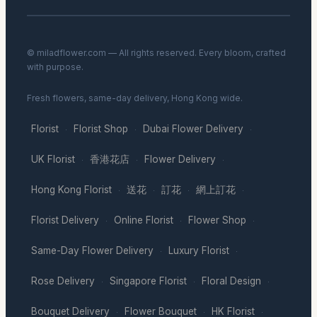
© miladflower.com — All rights reserved. Every bloom, crafted
with purpose.
Fresh flowers, same-day delivery, Hong Kong wide.
Florist
Florist Shop
Dubai Flower Delivery
·
·
·
UK Florist
香港花店
Flower Delivery
·
·
·
Hong Kong Florist
送花
訂花
網上訂花
·
·
·
·
Florist Delivery
Online Florist
Flower Shop
·
·
·
Same-Day Flower Delivery
Luxury Florist
·
·
Rose Delivery
Singapore Florist
Floral Design
·
·
·
Bouquet Delivery
Flower Bouquet
HK Florist
·
·
·