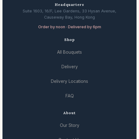
Headquarters
Suite 1603, 16/F, Lee Gardens, 33 Hysan Avenue,
Causeway Bay, Hong Kong
Order by noon · Delivered by 6pm
Shop
All Bouquets
Delivery
Delivery Locations
FAQ
About
Our Story