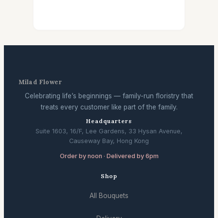
Milad Flower
Celebrating life’s beginnings — family-run floristry that
treats every customer like part of the family.
Headquarters
Suite 1603, 16/F, Lee Gardens, 33 Hysan Avenue,
Causeway Bay, Hong Kong
Order by noon · Delivered by 6pm
Shop
All Bouquets