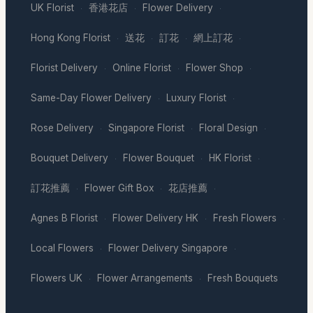
UK Florist
香港花店
Flower Delivery
·
·
·
Hong Kong Florist
送花
訂花
網上訂花
·
·
·
·
Florist Delivery
Online Florist
Flower Shop
·
·
·
Same-Day Flower Delivery
Luxury Florist
·
·
Rose Delivery
Singapore Florist
Floral Design
·
·
·
Bouquet Delivery
Flower Bouquet
HK Florist
·
·
·
訂花推薦
Flower Gift Box
花店推薦
·
·
·
Agnes B Florist
Flower Delivery HK
Fresh Flowers
·
·
·
Local Flowers
Flower Delivery Singapore
·
·
Flowers UK
Flower Arrangements
Fresh Bouquets
·
·