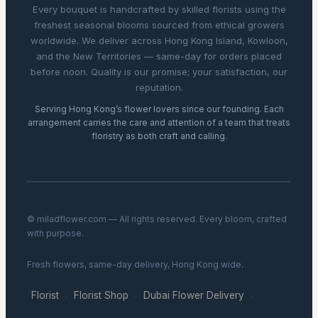
Every bouquet is handcrafted by skilled florists using the
freshest seasonal blooms sourced from ethical growers
worldwide. We deliver across Hong Kong Island, Kowloon,
and the New Territories — same-day for orders placed
before noon. Quality is our promise; your satisfaction, our
reputation.
Serving Hong Kong’s flower lovers since our founding. Each
arrangement carries the care and attention of a team that treats
floristry as both craft and calling.
© miladflower.com — All rights reserved. Every bloom, crafted
with purpose.
Fresh flowers, same-day delivery, Hong Kong wide.
Florist
Florist Shop
Dubai Flower Delivery
·
·
·