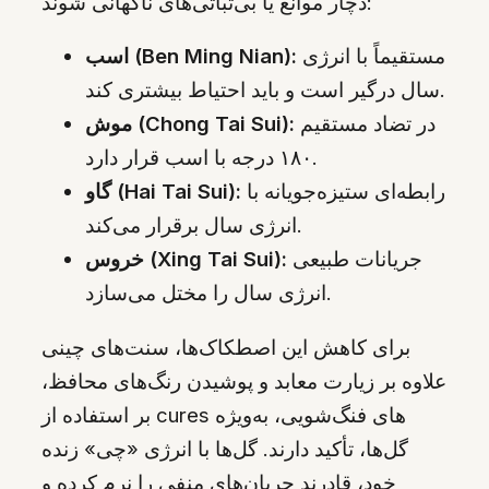
دچار موانع یا بی‌ثباتی‌های ناگهانی شوند:
مستقیماً با انرژی
اسب (Ben Ming Nian):
سال درگیر است و باید احتیاط بیشتری کند.
در تضاد مستقیم
موش (Chong Tai Sui):
۱۸۰ درجه با اسب قرار دارد.
رابطه‌ای ستیزه‌جویانه با
گاو (Hai Tai Sui):
انرژی سال برقرار می‌کند.
جریانات طبیعی
خروس (Xing Tai Sui):
انرژی سال را مختل می‌سازد.
برای کاهش این اصطکاک‌ها، سنت‌های چینی
علاوه بر زیارت معابد و پوشیدن رنگ‌های محافظ،
بر استفاده از cures های فنگ‌شویی، به‌ویژه
گل‌ها، تأکید دارند. گل‌ها با انرژی «چی» زنده
خود، قادرند جریان‌های منفی را نرم کرده و