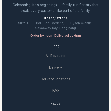
Celebrating life’s beginnings — family-run floristry that
treats every customer like part of the family.
Headquarters
Suite 1603, 16/F, Lee Gardens, 33 Hysan Avenue,
Causeway Bay, Hong Kong
Order by noon · Delivered by 6pm
Shop
All Bouquets
Delivery
Delivery Locations
FAQ
About