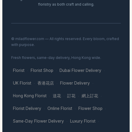
floristry as both craft and calling.
© miladflower.com — All rights reserved. Every bloom, crafted
with purpose.
Fresh flowers, same-day delivery, Hong Kong wide.
Florist
Florist Shop
Dubai Flower Delivery
·
·
·
UK Florist
香港花店
Flower Delivery
·
·
·
Hong Kong Florist
送花
訂花
網上訂花
·
·
·
·
Florist Delivery
Online Florist
Flower Shop
·
·
·
Same-Day Flower Delivery
Luxury Florist
·
·