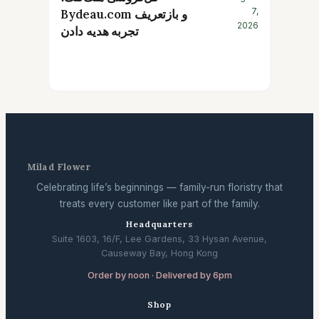
7,
Bydeau.com و بازتعریف
2026
تجربه هدیه دادن
Milad Flower
Celebrating life’s beginnings — family-run floristry that
treats every customer like part of the family.
Headquarters
Suite 1603, 16/F, Lee Gardens, 33 Hysan Avenue,
Causeway Bay, Hong Kong
Order by noon · Delivered by 6pm
Shop