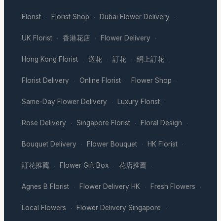
Florist
Florist Shop
Dubai Flower Delivery
·
·
·
UK Florist
香港花店
Flower Delivery
·
·
·
Hong Kong Florist
送花
訂花
網上訂花
·
·
·
·
Florist Delivery
Online Florist
Flower Shop
·
·
·
Same-Day Flower Delivery
Luxury Florist
·
·
Rose Delivery
Singapore Florist
Floral Design
·
·
·
Bouquet Delivery
Flower Bouquet
HK Florist
·
·
·
訂花推薦
Flower Gift Box
花店推薦
·
·
·
Agnes B Florist
Flower Delivery HK
Fresh Flowers
·
·
·
Local Flowers
Flower Delivery Singapore
·
·