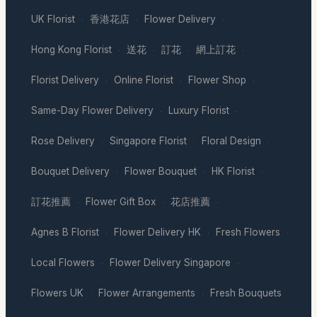
UK Florist
香港花店
Flower Delivery
·
·
·
Hong Kong Florist
送花
訂花
網上訂花
·
·
·
·
Florist Delivery
Online Florist
Flower Shop
·
·
·
Same-Day Flower Delivery
Luxury Florist
·
·
Rose Delivery
Singapore Florist
Floral Design
·
·
·
Bouquet Delivery
Flower Bouquet
HK Florist
·
·
·
訂花推薦
Flower Gift Box
花店推薦
·
·
·
Agnes B Florist
Flower Delivery HK
Fresh Flowers
·
·
·
Local Flowers
Flower Delivery Singapore
·
·
Flowers UK
Flower Arrangements
Fresh Bouquets
·
·