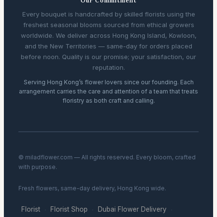
Our Commitment
Every bouquet is handcrafted by skilled florists using the
freshest seasonal blooms sourced from ethical growers
worldwide. We deliver across Hong Kong Island, Kowloon,
and the New Territories — same-day for orders placed
before noon. Quality is our promise; your satisfaction, our
reputation.
Serving Hong Kong’s flower lovers since our founding. Each
arrangement carries the care and attention of a team that treats
floristry as both craft and calling.
© miladflower.com — All rights reserved. Every bloom, crafted
with purpose.
Fresh flowers, same-day delivery, Hong Kong wide.
Florist
Florist Shop
Dubai Flower Delivery
·
·
·