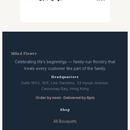
Milad Flower
Celebrating life’s beginnings — family-run floristry that
treats every customer like part of the family.
Headquarters
Suite 1603, 16/F, Lee Gardens, 33 Hysan Avenue,
Causeway Bay, Hong Kong
Order by noon · Delivered by 6pm
Shop
All Bouquets