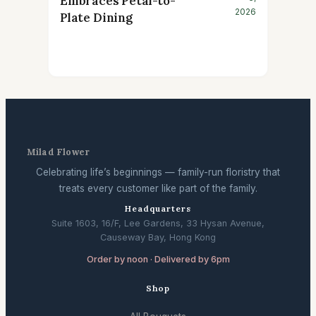
Embraces Petal-to-
2026
Plate Dining
Milad Flower
Celebrating life’s beginnings — family-run floristry that
treats every customer like part of the family.
Headquarters
Suite 1603, 16/F, Lee Gardens, 33 Hysan Avenue,
Causeway Bay, Hong Kong
Order by noon · Delivered by 6pm
Shop