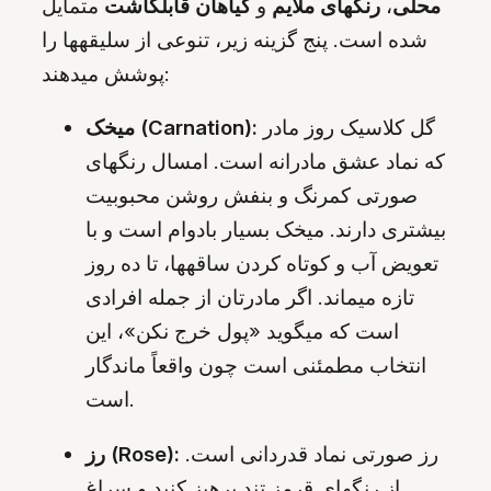
محلی
،
رنگهای ملایم
و
گیاهان قابلکاشت
متمایل
شده است. پنج گزینه زیر، تنوعی از سلیقهها را
پوشش میدهند:
گل کلاسیک روز مادر
میخک (Carnation):
که نماد عشق مادرانه است. امسال رنگهای
صورتی کمرنگ و بنفش روشن محبوبیت
بیشتری دارند. میخک بسیار بادوام است و با
تعویض آب و کوتاه کردن ساقهها، تا ده روز
تازه میماند. اگر مادرتان از جمله افرادی
است که میگوید «پول خرج نکن»، این
انتخاب مطمئنی است چون واقعاً ماندگار
است.
رز صورتی نماد قدردانی است.
رز (Rose):
از رنگهای قرمز تند پرهیز کنید و سراغ