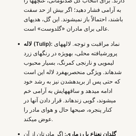
دارند. برای انتخاب گل صدتومانی، غنچهها را
به آرامی فشار دهید؛ اگر بیش از حد سفت
باشند، احتمالاً باز نمیشوند. این گل، هدیهای
عالی برای مادران «گلدوست» است.
نماد مراقبت و توجه. لالههای
لاله (Tulip):
پرورشیافته محلی، بهویژه در رنگهای زرد
لیمویی و نارنجی کمرنگ، بسیار محبوب
شدهاند. ویژگی منحصربهفرد لاله این است
که حتی پس از بریدهشدن نیز به رشد خود
ادامه میدهد و ساقههایش به آرامی خم
میشوند، گویی زندهاند. قرار دادن آنها در
کنار پنجره، صبحها حال و هوای مادر را
عوض میکند.
گلدان نعناع یا رزماری:
اگر مادرتان از آن