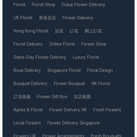
Florist
Florist Shop
Dubai Flower Delivery
·
·
·
UK Florist
香港花店
Flower Delivery
·
·
·
Hong Kong Florist
送花
訂花
網上訂花
·
·
·
·
Florist Delivery
Online Florist
Flower Shop
·
·
·
Same-Day Flower Delivery
Luxury Florist
·
·
Rose Delivery
Singapore Florist
Floral Design
·
·
·
Bouquet Delivery
Flower Bouquet
HK Florist
·
·
·
訂花推薦
Flower Gift Box
花店推薦
·
·
·
Agnes B Florist
Flower Delivery HK
Fresh Flowers
·
·
·
Local Flowers
Flower Delivery Singapore
·
·
Flowers UK
Flower Arrangements
Fresh Bouquets
·
·