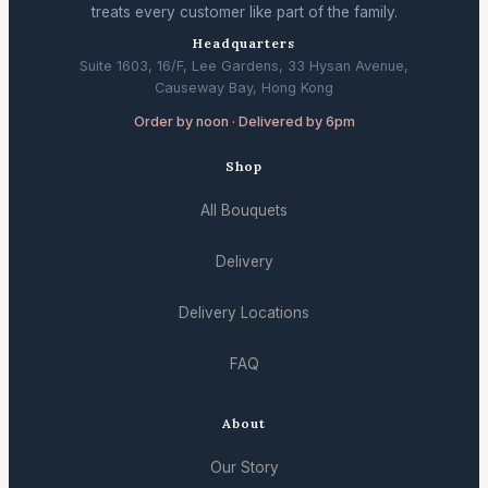
treats every customer like part of the family.
Headquarters
Suite 1603, 16/F, Lee Gardens, 33 Hysan Avenue,
Causeway Bay, Hong Kong
Order by noon · Delivered by 6pm
Shop
All Bouquets
Delivery
Delivery Locations
FAQ
About
Our Story