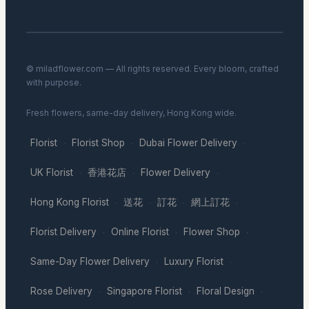
© miladflower.com — All rights reserved. Every bloom, crafted
with purpose.
Fresh flowers, same-day delivery, Hong Kong wide.
Florist
Florist Shop
Dubai Flower Delivery
·
·
·
UK Florist
香港花店
Flower Delivery
·
·
·
Hong Kong Florist
送花
訂花
網上訂花
·
·
·
·
Florist Delivery
Online Florist
Flower Shop
·
·
·
Same-Day Flower Delivery
Luxury Florist
·
·
Rose Delivery
Singapore Florist
Floral Design
·
·
·