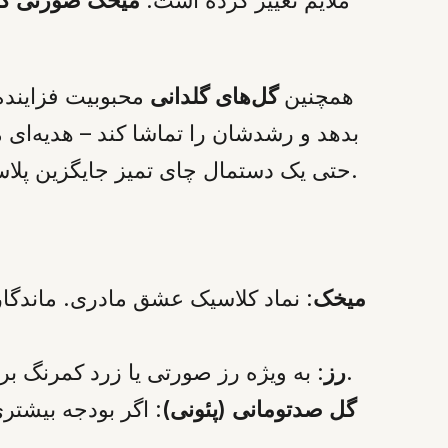
همچنین
گل‌های گلدانی
محبوبیت فزاینده‌ا
بدهد و رشدشان را تماشا کند – هدیه‌ای م
حتی یک دستمال چای تمیز جایگزین پلاستیک و سلفون شده‌اند؛ هم سبزتر است و هم آن دستمال را مادر می‌تواند در خانه استفاده کند.
میخک
: نماد کلاسیک عشق مادری. ماندگار 
: به ویژه رز صورتی یا زرد کمرنگ برای سپاس از پرورش. نیمه‌باز بخرید تا در گلدان به آرامی بشکفد و هم زیبا باشد هم بادوام.
رز
گل صدتومانی (پئونی)
: اگر بودجه بیشتر