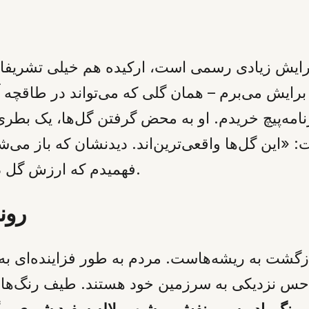
رایش زیادی رسمی است، ارکیده هم خیلی تشریفا
ایش می‌برم – همان گلی که می‌تواند در طاقچه آ
مه‌پیچ خریدم. او به محض گرفتن گل‌ها، یک بطری ش
: «این گل‌ها واقعی‌ترین‌اند. دیدنشان که باز می
فهمیدم که ارزش گل در قیمتش نیست؛ در شناخت دل مادر است.
روند
ازگشت به ریشه‌هاست. مردم به طور فزاینده‌ای به
حس نزدیکی به سرزمین خود هستند. طیف رنگ‌ها ن
رنگ، ادریسی بنفش روشن و لاله سفید شیری
– گ