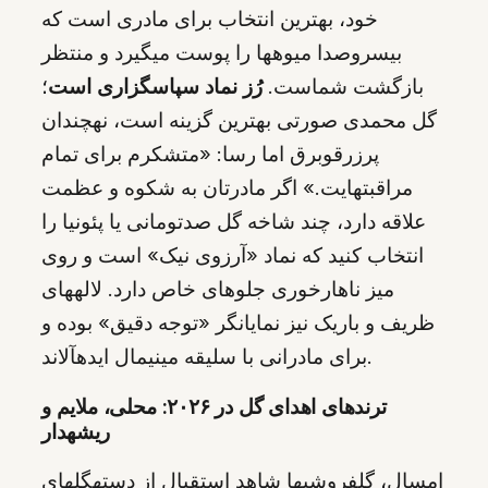
خود، بهترین انتخاب برای مادری است که
بیسروصدا میوهها را پوست میگیرد و منتظر
بازگشت شماست.
رُز نماد سپاسگزاری است
؛
گل محمدی صورتی بهترین گزینه است، نهچندان
پرزرقوبرق اما رسا: «متشکرم برای تمام
مراقبتهایت.» اگر مادرتان به شکوه و عظمت
علاقه دارد، چند شاخه گل صدتومانی یا پئونیا را
انتخاب کنید که نماد «آرزوی نیک» است و روی
میز ناهارخوری جلوهای خاص دارد. لالههای
ظریف و باریک نیز نمایانگر «توجه دقیق» بوده و
برای مادرانی با سلیقه مینیمال ایدهآلاند.
ترندهای اهدای گل در ۲۰۲۶: محلی، ملایم و
ریشهدار
امسال، گلفروشیها شاهد استقبال از دستهگلهای