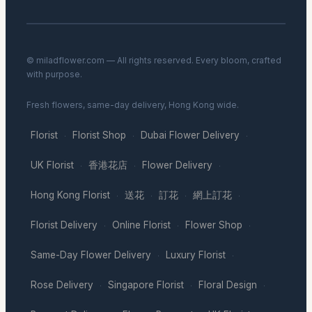
© miladflower.com — All rights reserved. Every bloom, crafted
with purpose.
Fresh flowers, same-day delivery, Hong Kong wide.
Florist
Florist Shop
Dubai Flower Delivery
·
·
·
UK Florist
香港花店
Flower Delivery
·
·
·
Hong Kong Florist
送花
訂花
網上訂花
·
·
·
·
Florist Delivery
Online Florist
Flower Shop
·
·
·
Same-Day Flower Delivery
Luxury Florist
·
·
Rose Delivery
Singapore Florist
Floral Design
·
·
·