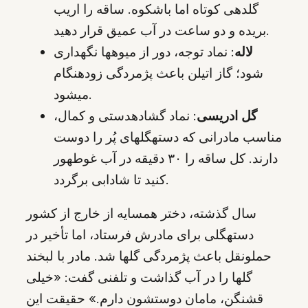
گلدهی کوتاه اما باشکوه. ساقه را اریب
بریده و دو ساعت در آب عمیق قرار دهید.
لاله
: نماد توجه، دور از میوهها نگهداری
شود؛ گاز اتیلن باعث پژمردگی زودهنگام
میشود.
گل ادریسی
: نماد گشادهدستی و کمال،
مناسب مادرانی که دستهگلهای پُر را دوست
دارند. کل ساقه را ۳۰ دقیقه در آب غوطهور
کنید تا شادابی برگردد.
سال گذشته، دختر همسایه از خارج از کشور
دستهگلی برای مادرش فرستاد، اما تأخیر در
حملونقل باعث پژمردگی گلها شد. مادر با لبخند
گلها را در آب گذاشت و تلفنی گفت: «خیلی
قشنگن، مامان دوستشون دارم.» حقیقت این