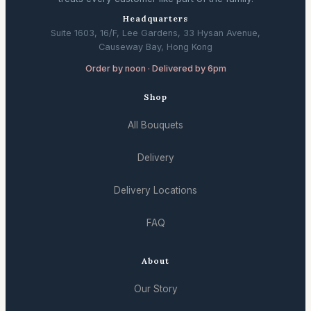
Headquarters
Suite 1603, 16/F, Lee Gardens, 33 Hysan Avenue,
Causeway Bay, Hong Kong
Order by noon · Delivered by 6pm
Shop
All Bouquets
Delivery
Delivery Locations
FAQ
About
Our Story