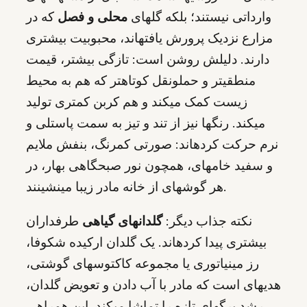
وارداتی نیستند؛ بلکه گلهای
محلی و فصل
که در
مزارع نزدیک پرورش یافتهاند، محبوبیت بیشتری
دارند. دلیلش روشن است: تازگی بیشتر، قیمت
منطقیتر و حملونقل کوتاهتر که هم به محیط
زیست کمک میکند و هم کربن کمتری تولید
میکند. رنگها نیز از تند و تیز به سمت پاستلی و
نرم حرکت کردهاند: صورتی کمرنگ، بنفش ملایم
و سفید خامهای، همچون نور صبحگاهی بهار، در
هر گوشهای از خانه مادر زیبا مینشینند.
نکته جذاب دیگر:
گلدانهای گیاهی
طرفداران
بیشتری پیدا کردهاند. یک گلدان ارکیده شکوفا،
رز مینیاتوری یا مجموعه کاکتوسهای گوشتی،
هدیهای است که مادر با آب دادن و تعویض گلدان،
رشد برگهای تازه را تماشا میکند. این همراهی