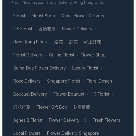
Fresh flowers, same-day delivery, Hong Kong wide.
Florist
Florist Shop
Dubai Flower Delivery
·
·
·
UK Florist
香港花店
Flower Delivery
·
·
·
Hong Kong Florist
送花
訂花
網上訂花
·
·
·
·
Florist Delivery
Online Florist
Flower Shop
·
·
·
Same-Day Flower Delivery
Luxury Florist
·
·
Rose Delivery
Singapore Florist
Floral Design
·
·
·
Bouquet Delivery
Flower Bouquet
HK Florist
·
·
·
訂花推薦
Flower Gift Box
花店推薦
·
·
·
Agnes B Florist
Flower Delivery HK
Fresh Flowers
·
·
·
Local Flowers
Flower Delivery Singapore
·
·