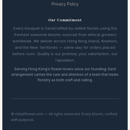
Privacy Policy
Our Commitment
Every bouquet is handcrafted by skilled florists using the
freshest seasonal blooms sourced from ethical growers
worldwide. We deliver across Hong Kong Island, Kowloon,
and the New Territories — same-day for orders placed
before noon. Quality is our promise; your satisfaction, our
reputation.
Serving Hong Kong’s flower lovers since our founding. Each
arrangement carries the care and attention of a team that treats
floristry as both craft and calling.
© miladflower.com — All rights reserved. Every bloom, crafted
with purpose.