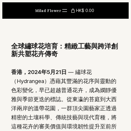
Skip
HK$ 0.00
Milad Flower
to
content
全球繡球花培育：精緻工藝與跨洋創
新共塑花卉傳奇
香港，2024年5月21日
— 繡球花
（Hydrangea）憑藉其豐滿的花序與靈動的
色彩變化，早已超越普通花卉，成為嫻靜優
雅與季節更迭的標誌。從東瀛的苔庭到大西
洋兩岸的溫帶花園，一群頂尖園藝家正透過
精密的土壤科學、傳統技藝與現代育種，將
這種花卉的審美價值與環境韌性提升至前所