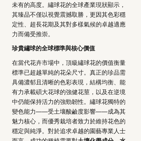
未有的高度。繡球花的全球產業現狀顯示，
其臻品不僅以視覺震撼取勝，更因其色彩穩
定性、超長花期及其對多樣氣候的卓越適應
力而備受推崇。
珍貴繡球的全球標準與核心價值
在當代花卉市場中，頂級繡球花的價值衡量
標準已超越單純的花朵尺寸。真正的珍品需
具備濃郁且清晰的色彩表現，結構均衡、能
有力承載碩大花球的強健花莖，以及在逆境
中仍能保持活力的強勁韌性。繡球花獨特的
變色能力——受土壤酸鹼度影響——成為其
魅力核心，而優秀栽培者致力於維持花色的
穩定與純淨。對於追求卓越的園藝專業人士
而言，成功的種植需要對
土壤化學成分、水