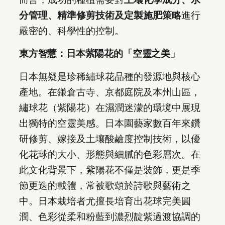
分管理、精準修剪技術及定製施肥策略
進行
嚴密的、科學性的控制。
東方智慧：日本紫陽花的「空靈之美」
日本無疑是珍稀繡球花品種的發源地與核心
產地。在鎌倉古寺、京都庭院及本州山區，
繡球花（紫陽花）在濕潤迷濛的環境中展現
出獨特的空靈美感。日本園藝家數百年來鑽
研修剪、嫁接及土壤酸鹼度控制技術，以優
化花球的大小、形態與細膩的色彩層次。在
此文化背景下，紫陽花不僅是裝飾，更是季
節更迭的載體，常被歌頌於詩歌與藝術之
中。日本栽培者尤擅長培育出花球完美圓
潤、色彩從柔和粉藍到濃烈靛紫過渡協調的