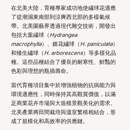
在北美大陸，育種專家成功地使繡球花適應
了從潮濕東南部到涼爽西北部的多樣氣候
帶。北美園藝界透過現代雜交技術，開發出
包括大葉繡球（
Hydrangea
macrophylla
）、錐花繡球（
H. paniculata
）
和矮生繡球（
H. arborescens
）等多樣化品
種。這些品種結合了優良的耐寒性、鮮豔的
色彩與理想的瓶插壽命。
當代育種項目集中於增強植物的抗病能力與
環境適應性，同時保持其高觀賞價值，以滿
足商業花卉市場與大規模景觀美化的需求。
北美產業將田間栽培與溫室繁殖相結合，形
成了規模化和高效率的供應鏈。