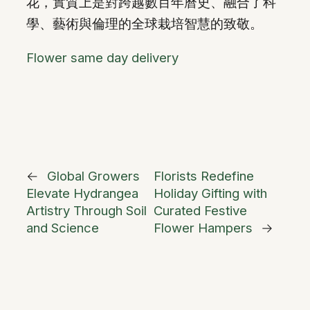
花，實質上是對跨越數百年曆史、融合了科
學、藝術與倫理的全球栽培智慧的致敬。
Flower same day delivery
←
Global Growers
Florists Redefine
Elevate Hydrangea
Holiday Gifting with
Artistry Through Soil
Curated Festive
and Science
Flower Hampers
→