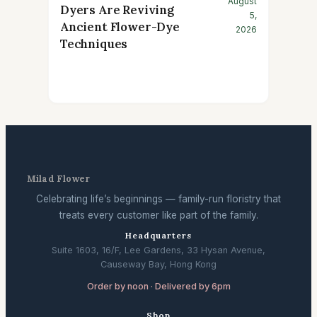
August
Dyers Are Reviving
5,
Ancient Flower-Dye
2026
Techniques
Milad Flower
Celebrating life’s beginnings — family-run floristry that
treats every customer like part of the family.
Headquarters
Suite 1603, 16/F, Lee Gardens, 33 Hysan Avenue,
Causeway Bay, Hong Kong
Order by noon · Delivered by 6pm
Shop