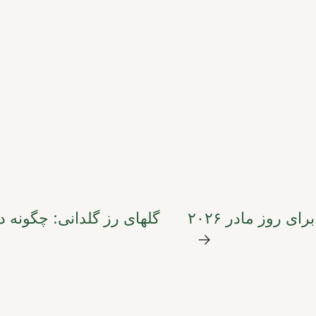
 روز مادر ۲۰۲۶
گلهای رز گلدانی: چگونه د
→