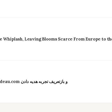
e Whiplash, Leaving Blooms Scarce From Europe to the
تحول دیجیتال در صنعت گل‌فروشی هنگ‌کنگ؛ Bydeau.com و بازتعریف تجربه هدیه دادن