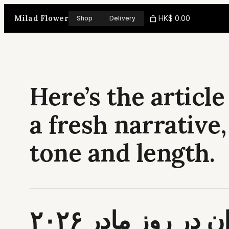
Skip
Milad Flower
HK$ 0.00
Shop
Delivery
to
content
Here’s the articl
a fresh narrative
tone and length.
در روز مادر ۲۰۲۶