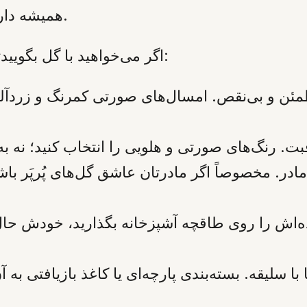
همیشه دارند، اما کلاسیک‌ها هنوز حرف اول را می‌زنند.
اگر می‌خواهید با گل بگوییدتشکر» یا «دلتنگم»، چند پیشنهاد ساده دارم:
طمئن و بی‌نقص. امسال‌های صورتی کمرنگ و زردآل
ادر. مخصوصاً اگر مادرتان عاشق گل‌های پُر‌پَر ب
‌اش را روی طاقچه آشپزخانه بگذارید، خودش حال 