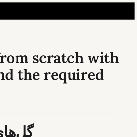
 from scratch with
and the required
گل‌های 