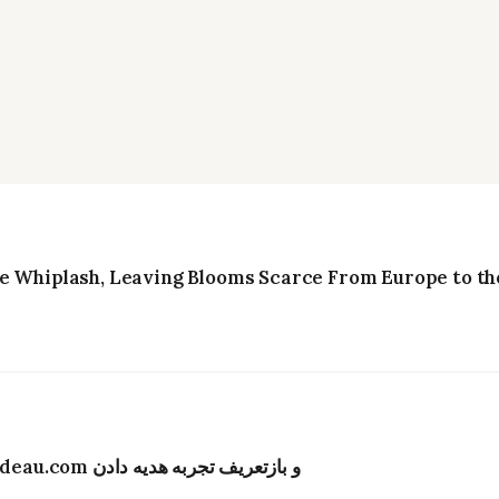
e Whiplash, Leaving Blooms Scarce From Europe to the
تحول دیجیتال در صنعت گل‌فروشی هنگ‌کنگ؛ Bydeau.com و بازتعریف تجربه هدیه دادن