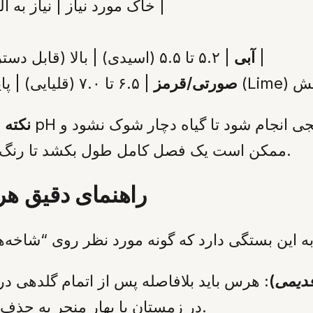
| وضعیت رنگ | pH خاک مورد نیاز | نیاز به آلومینیوم | راهکار تنظیم |
| ۵.۲ تا ۵.۵ (اسیدی) | بالا (قابل دسترس) | افزودن سولفات آلومینیوم یا گوگرد |
آبی
صورتی/قرمز
نکته 
ممکن است یک فصل کامل طول بکشد تا رنگ جدید به طور کامل در شکوفه‌ها تثبیت شود.
راهنمای دقیق ه
قدیمی
):
هرس باید بلافاصله پس از اتمام گلدهی در
در زمستان یا بهار منجر به حذف جوانه‌های گل و عدم شکوفایی می‌شود.