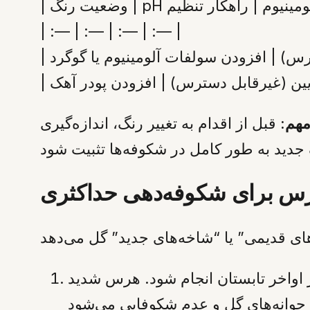
| :— | :— | :— | :— |
|
|
مهم:
قبل از اقدام به تغییر رنگ، اندازه‌گیری pH خاک ضروری است. این فرآیند باید تدریجی انجام شود تا گیاه دچار شوک نشود و
رس برای شکوفه‌دهی حداکثری
 اواخر تابستان انجام شود. هرس شدید