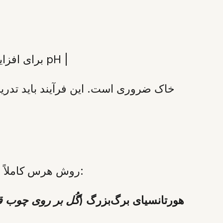
| ۶.۵ تا ۷.۰ (قلیایی) | پایین (غیرقابل دسترس) | افزودن پودر آهک (Lime) برای افزایش pH |
روش هرس کاملاً به این بستگی دارد که گونه مورد نظر روی “شاخه‌های قدیمی” یا “شاخه‌های جدید” گل می‌دهد:
هورتانسیای برگ‌بزرگ (
گُل بر روی چوب 