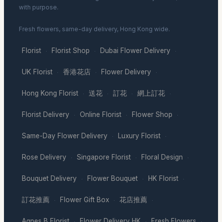
with purpose.
Fresh flowers, same-day delivery, Hong Kong wide.
Florist
Florist Shop
Dubai Flower Delivery
·
·
·
UK Florist
香港花店
Flower Delivery
·
·
·
Hong Kong Florist
送花
訂花
網上訂花
·
·
·
·
Florist Delivery
Online Florist
Flower Shop
·
·
·
Same-Day Flower Delivery
Luxury Florist
·
·
Rose Delivery
Singapore Florist
Floral Design
·
·
·
Bouquet Delivery
Flower Bouquet
HK Florist
·
·
·
訂花推薦
Flower Gift Box
花店推薦
·
·
·
Agnes B Florist
Flower Delivery HK
Fresh Flowers
·
·
·