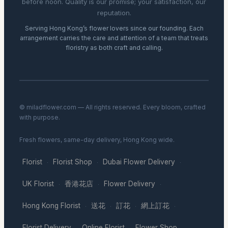
before noon. Quality is our promise; your satisfaction, our
reputation.
Serving Hong Kong’s flower lovers since our founding. Each
arrangement carries the care and attention of a team that treats
floristry as both craft and calling.
© miladflower.com — All rights reserved. Every bloom, crafted
with purpose.
Fresh flowers, same-day delivery, Hong Kong wide.
Florist
Florist Shop
Dubai Flower Delivery
·
·
·
UK Florist
香港花店
Flower Delivery
·
·
·
Hong Kong Florist
送花
訂花
網上訂花
·
·
·
·
Florist Delivery
Online Florist
Flower Shop