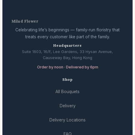
Milad Flower
Celebrating life’s beginnings — family-run floristry that
treats every customer like part of the family.
Headquarters
Suite 1603, 16/F, Lee Gardens, 33 Hysan Avenue,
Causeway Bay, Hong Kong
Order by noon · Delivered by 6pm
Shop
All Bouquets
Delivery
Delivery Locations
FAQ