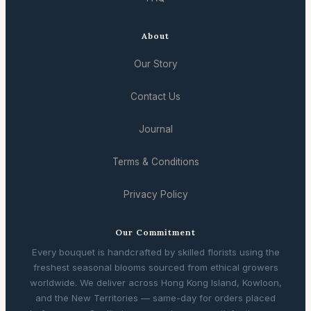
About
Our Story
Contact Us
Journal
Terms & Conditions
Privacy Policy
Our Commitment
Every bouquet is handcrafted by skilled florists using the
freshest seasonal blooms sourced from ethical growers
worldwide. We deliver across Hong Kong Island, Kowloon,
and the New Territories — same-day for orders placed