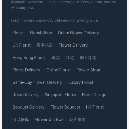
© miladflower.com — All rights reserved. Every bloom, crafted
with purpose.
Fresh flowers, same-day delivery, Hong Kong wide.
Florist
Florist Shop
Dubai Flower Delivery
·
·
·
UK Florist
香港花店
Flower Delivery
·
·
·
Hong Kong Florist
送花
訂花
網上訂花
·
·
·
·
Florist Delivery
Online Florist
Flower Shop
·
·
·
Same-Day Flower Delivery
Luxury Florist
·
·
Rose Delivery
Singapore Florist
Floral Design
·
·
·
Bouquet Delivery
Flower Bouquet
HK Florist
·
·
·
訂花推薦
Flower Gift Box
花店推薦
·
·
·