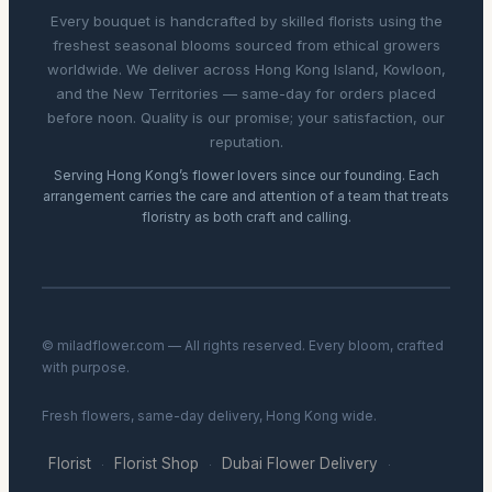
Every bouquet is handcrafted by skilled florists using the
freshest seasonal blooms sourced from ethical growers
worldwide. We deliver across Hong Kong Island, Kowloon,
and the New Territories — same-day for orders placed
before noon. Quality is our promise; your satisfaction, our
reputation.
Serving Hong Kong’s flower lovers since our founding. Each
arrangement carries the care and attention of a team that treats
floristry as both craft and calling.
© miladflower.com — All rights reserved. Every bloom, crafted
with purpose.
Fresh flowers, same-day delivery, Hong Kong wide.
Florist
Florist Shop
Dubai Flower Delivery
·
·
·