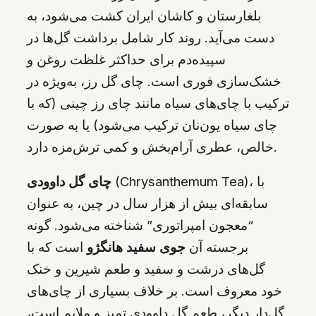
بلغارستان و کاشان ایران کشت می‌شود، به
دست می‌آید. روند کار شامل برداشت گل‌ها در
سپیده‌دم برای حداکثر غلظت روغن و
خشک‌سازی فوری است. چای گل رز، به‌ویژه در
ترکیب با چای‌های سیاه مانند چای رز چینی (که با
چای سیاه یون‌نان ترکیب می‌شود) یا به صورت
خالص، عطری آرام‌بخش و کمی ترش‌مزه دارد.
(Chrysanthemum Tea)، با
چای گل داوودی
سابقه‌ای بیش از هزار سال در چین، به عنوان
“معجون امپراتوری” شناخته می‌شود. گونه
برجسته آن
جوی سفید هانگژو
است که با
گل‌های درشت و سفید و طعم شیرین و خنک
خود معروف است. بر خلاف بسیاری از چای‌های
گل‌دار دیگر، طعم گل داوودی تمیز و ملایم است،