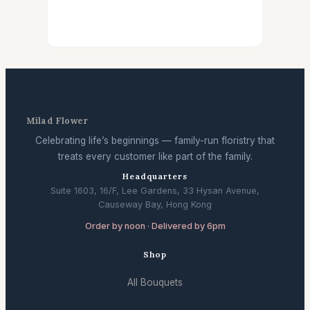
Milad Flower
Celebrating life’s beginnings — family-run floristry that
treats every customer like part of the family.
Headquarters
Suite 1603, 16/F, Lee Gardens, 33 Hysan Avenue,
Causeway Bay, Hong Kong
Order by noon · Delivered by 6pm
Shop
All Bouquets