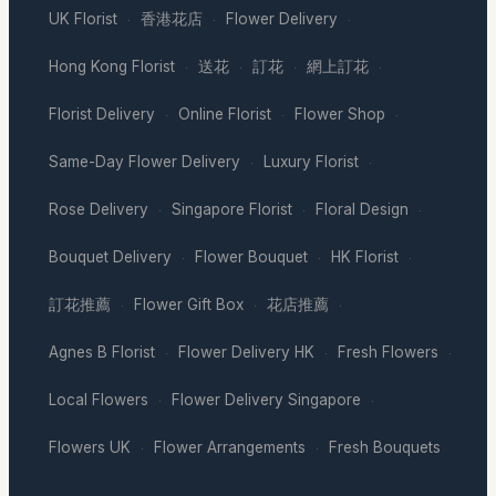
UK Florist
香港花店
Flower Delivery
·
·
·
Hong Kong Florist
送花
訂花
網上訂花
·
·
·
·
Florist Delivery
Online Florist
Flower Shop
·
·
·
Same-Day Flower Delivery
Luxury Florist
·
·
Rose Delivery
Singapore Florist
Floral Design
·
·
·
Bouquet Delivery
Flower Bouquet
HK Florist
·
·
·
訂花推薦
Flower Gift Box
花店推薦
·
·
·
Agnes B Florist
Flower Delivery HK
Fresh Flowers
·
·
·
Local Flowers
Flower Delivery Singapore
·
·
Flowers UK
Flower Arrangements
Fresh Bouquets
·
·