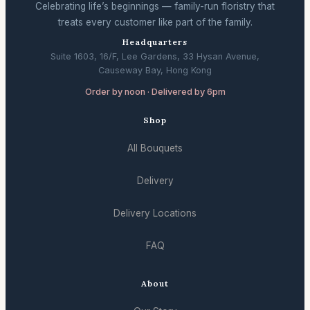
Celebrating life’s beginnings — family-run floristry that
treats every customer like part of the family.
Headquarters
Suite 1603, 16/F, Lee Gardens, 33 Hysan Avenue,
Causeway Bay, Hong Kong
Order by noon · Delivered by 6pm
Shop
All Bouquets
Delivery
Delivery Locations
FAQ
About