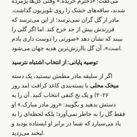
می‌گفت: «دخترم خریده.» وقتی گل‌ها پژمرده
شدند، ساقه‌های خشک را روی تلویزیون گذاشت.
مادر از گل گران نمی‌ترسد؛ از این می‌ترسد که
فرزندش بیش از حد خرج کند. اما اگر گلی را
ببیند که نشان دهد «صورتی را دوست داری یادم
است»، آن گل باارزش‌ترین هدیه جهان می‌شود.
توصیه پایانی: از انتخاب اشتباه نترسید
اگر از سلیقه مادر مطمئن نیستید، یک دسته
میخک محلی
با بسته‌بندی کاغذ کرافت (مد روز
۲۰۲۶) و یک نخ کنفی انتخاب کنید. آن را به
دستش بدهید و بگویید: «روز مادر مبارک.» او
فقط گل را به خاطر نمی‌آورد؛ بلکه لحظه‌ای را به
یاد می‌سپارد که شما در برابر او ایستاده بودید و
لبخند می‌زدید.