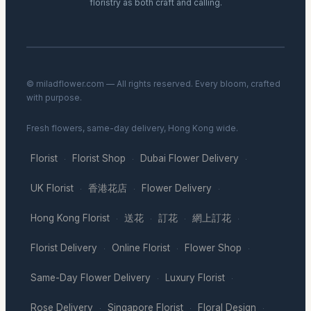
floristry as both craft and calling.
© miladflower.com — All rights reserved. Every bloom, crafted
with purpose.
Fresh flowers, same-day delivery, Hong Kong wide.
Florist
Florist Shop
Dubai Flower Delivery
·
·
·
UK Florist
香港花店
Flower Delivery
·
·
·
Hong Kong Florist
送花
訂花
網上訂花
·
·
·
·
Florist Delivery
Online Florist
Flower Shop
·
·
·
Same-Day Flower Delivery
Luxury Florist
·
·
Rose Delivery
Singapore Florist
Floral Design
·
·
·