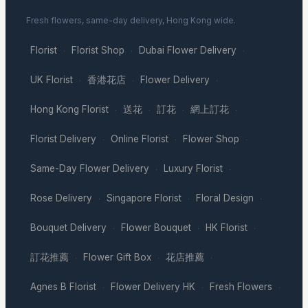
Fresh flowers, same-day delivery, Hong Kong wide.
Florist
Florist Shop
Dubai Flower Delivery
·
·
·
UK Florist
香港花店
Flower Delivery
·
·
·
Hong Kong Florist
送花
訂花
網上訂花
·
·
·
·
Florist Delivery
Online Florist
Flower Shop
·
·
·
Same-Day Flower Delivery
Luxury Florist
·
·
Rose Delivery
Singapore Florist
Floral Design
·
·
·
Bouquet Delivery
Flower Bouquet
HK Florist
·
·
·
訂花推薦
Flower Gift Box
花店推薦
·
·
·
Agnes B Florist
Flower Delivery HK
Fresh Flowers
·
·
·