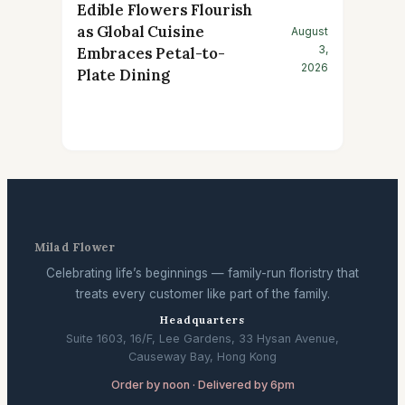
Edible Flowers Flourish
as Global Cuisine
August
3,
Embraces Petal-to-
2026
Plate Dining
Milad Flower
Celebrating life’s beginnings — family-run floristry that
treats every customer like part of the family.
Headquarters
Suite 1603, 16/F, Lee Gardens, 33 Hysan Avenue,
Causeway Bay, Hong Kong
Order by noon · Delivered by 6pm