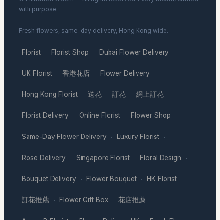
with purpose.
Fresh flowers, same-day delivery, Hong Kong wide.
Florist
Florist Shop
Dubai Flower Delivery
·
·
·
UK Florist
香港花店
Flower Delivery
·
·
·
Hong Kong Florist
送花
訂花
網上訂花
·
·
·
·
Florist Delivery
Online Florist
Flower Shop
·
·
·
Same-Day Flower Delivery
Luxury Florist
·
·
Rose Delivery
Singapore Florist
Floral Design
·
·
·
Bouquet Delivery
Flower Bouquet
HK Florist
·
·
·
訂花推薦
Flower Gift Box
花店推薦
·
·
·