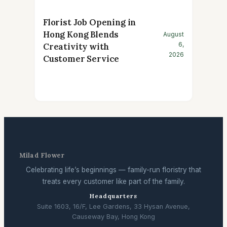
Florist Job Opening in
Hong Kong Blends
August
6,
Creativity with
2026
Customer Service
Milad Flower
Celebrating life’s beginnings — family-run floristry that
treats every customer like part of the family.
Headquarters
Suite 1603, 16/F, Lee Gardens, 33 Hysan Avenue,
Causeway Bay, Hong Kong