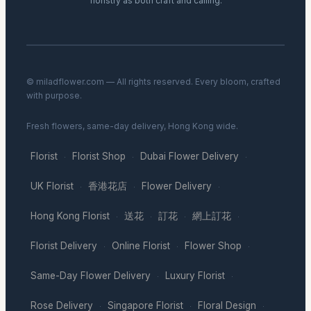
floristry as both craft and calling.
© miladflower.com — All rights reserved. Every bloom, crafted
with purpose.
Fresh flowers, same-day delivery, Hong Kong wide.
Florist
Florist Shop
Dubai Flower Delivery
·
·
·
UK Florist
香港花店
Flower Delivery
·
·
·
Hong Kong Florist
送花
訂花
網上訂花
·
·
·
·
Florist Delivery
Online Florist
Flower Shop
·
·
·
Same-Day Flower Delivery
Luxury Florist
·
·
Rose Delivery
Singapore Florist
Floral Design
·
·
·