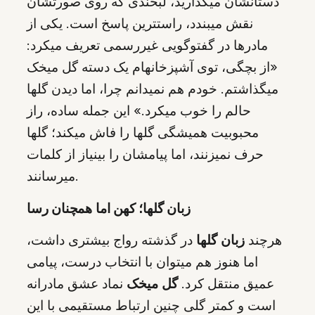
دستانشان میگذارید، لبخندی که روی صورتشان
نقش میبندد، راستترین پاسخ است. یکی از
مادرها در گفتوگویی غیررسمی تعریف میکرد:
«از بچگی، توی آشپزخانهام یک دسته گل میخک
میگذاشتم. خودم هم نمیدانم چرا، اما دیدن گلها
حالم را خوب میکرد.» این جمله ساده، راز
محبوبیت همیشگی گلها را فاش میکند؛ گلها
حرف نمیزنند، اما پیامشان را بینیاز از کلمات
میرسانند.
زبان گلها؛ کهن اما همچنان رسا
هرچند
زبان گلها
در گذشته رواج بیشتری داشت،
اما هنوز هم میتوان با انتخاب درست، پیامی
عمیق منتقل کرد.
گل میخک
نماد عشق مادرانه
است و کمتر گلی چنین ارتباط مستقیمی با این