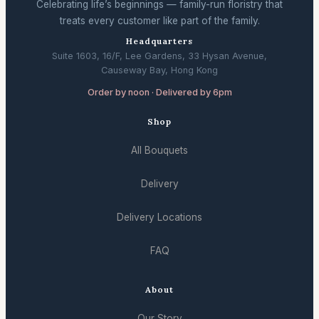
Celebrating life’s beginnings — family-run floristry that
treats every customer like part of the family.
Headquarters
Suite 1603, 16/F, Lee Gardens, 33 Hysan Avenue,
Causeway Bay, Hong Kong
Order by noon · Delivered by 6pm
Shop
All Bouquets
Delivery
Delivery Locations
FAQ
About
Our Story