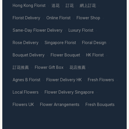
Hong Kong Florist
送花
訂花
網上訂花
·
·
·
·
Florist Delivery
Online Florist
Flower Shop
·
·
·
Same-Day Flower Delivery
Luxury Florist
·
·
Rose Delivery
Singapore Florist
Floral Design
·
·
·
Bouquet Delivery
Flower Bouquet
HK Florist
·
·
·
訂花推薦
Flower Gift Box
花店推薦
·
·
·
Agnes B Florist
Flower Delivery HK
Fresh Flowers
·
·
·
Local Flowers
Flower Delivery Singapore
·
·
Flowers UK
Flower Arrangements
Fresh Bouquets
·
·