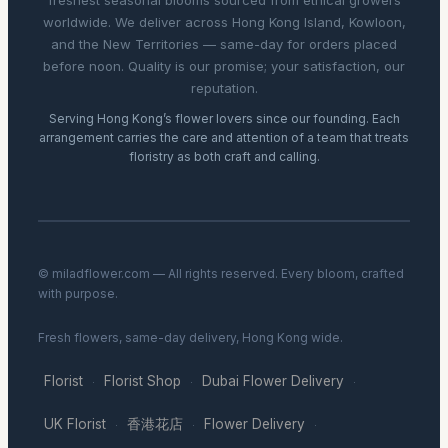
freshest seasonal blooms sourced from ethical growers
worldwide. We deliver across Hong Kong Island, Kowloon,
and the New Territories — same-day for orders placed
before noon. Quality is our promise; your satisfaction, our
reputation.
Serving Hong Kong’s flower lovers since our founding. Each
arrangement carries the care and attention of a team that treats
floristry as both craft and calling.
© miladflower.com — All rights reserved. Every bloom, crafted
with purpose.
Fresh flowers, same-day delivery, Hong Kong wide.
Florist
Florist Shop
Dubai Flower Delivery
·
·
·
UK Florist
香港花店
Flower Delivery
·
·
·