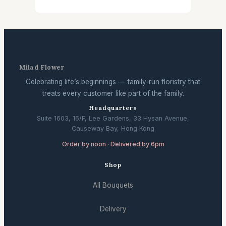
Milad Flower
Celebrating life’s beginnings — family-run floristry that
treats every customer like part of the family.
Headquarters
Suite 1603, 16/F, Lee Gardens, 33 Hysan Avenue,
Causeway Bay, Hong Kong
Order by noon · Delivered by 6pm
Shop
All Bouquets
Delivery