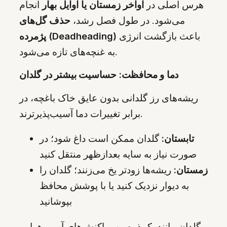
هرس اصلی در
اواخر زمستان یا اوایل بهار
انجام
می‌شود. در طول فصل رشد،
حذف گل‌های
باعث بازگشت انرژی
پژمرده (Deadheading)
به غنچه‌های تازه می‌شود.
دما و محافظت: حساسیت بیشتر در گلدان
ریشه‌های رز گلدانی بدون عایق خاک باغچه، در
برابر تغییرات دما آسیب‌پذیرترند.
تابستان:
گلدان ممکن است داغ شود؛ در
صورت نیاز به سایه بعدازظهر منتقل کنید
زمستان:
ریشه‌ها زودتر یخ می‌زنند؛ گلدان را
به دیوار نزدیک کنید یا با پوشش محافظ
بپوشانید
گلدان مانند یک ذره‌بین، واکنش‌های آب و هوایی