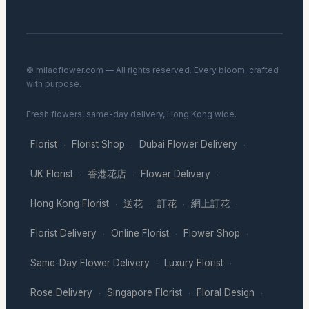
© miladflower.com — All rights reserved. Every bloom, crafted
with purpose.
Fresh flowers, same-day delivery, Hong Kong wide.
Florist
Florist Shop
Dubai Flower Delivery
·
·
·
UK Florist
香港花店
Flower Delivery
·
·
·
Hong Kong Florist
送花
訂花
網上訂花
·
·
·
·
Florist Delivery
Online Florist
Flower Shop
·
·
·
Same-Day Flower Delivery
Luxury Florist
·
·
Rose Delivery
Singapore Florist
Floral Design
·
·
·