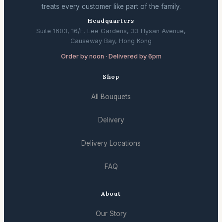
treats every customer like part of the family.
Headquarters
Suite 1603, 16/F, Lee Gardens, 33 Hysan Avenue,
Causeway Bay, Hong Kong
Order by noon · Delivered by 6pm
Shop
All Bouquets
Delivery
Delivery Locations
FAQ
About
Our Story